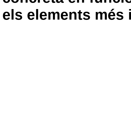
els elements més 
La Rotllana
La rotllana és el cor de l’Escola.
Montserrat Ramoneda