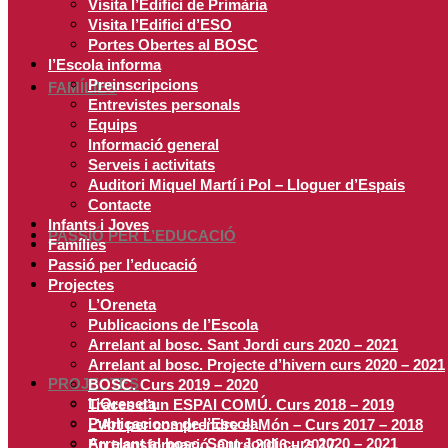
Visita l’Edifici de Primària
Visita l’Edifici d’ESO
Portes Obertes al BOSC
l’Escola informa
Preinscripcions
FAMÍLIES
Entrevistes personals
Equips
Informació general
Serveis i activitats
Auditori Miquel Martí i Pol – Lloguer d’Espais
Contacte
Infants i Joves
PASSIÓ PER L’EDUCACIÓ
Famílies
Passió per l’educació
Projectes
L’Oreneta
Publicacions de l’Escola
Arrelant al bosc. Sant Jordi curs 2020 – 2021
Arrelant al bosc. Projecte d’hivern curs 2020 – 2021
PROJECTES
BOSC. Curs 2019 – 2020
L’Oreneta
Traces d’un ESPAI COMÚ. Curs 2018 – 2019
Publicacions de l’Escola
L’Art per comprendre el Món – Curs 2017 – 2018
Arrelant al bosc. Sant Jordi curs 2020 – 2021
En transformació. Curs 2016 – 2017