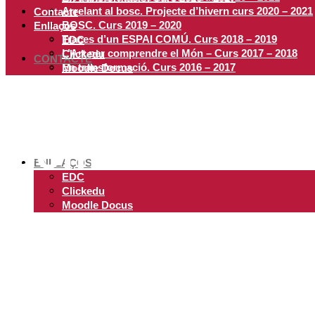
Arrelant al bosc. Projecte d’hivern curs 2020 – 2021
Contacte
BOSC. Curs 2019 – 2020
Enllaços
Traces d’un ESPAI COMÚ. Curs 2018 – 2019
EDC
L’Art per comprendre el Món – Curs 2017 – 2018
Clickedu
CONTACTE
En transformació. Curs 2016 – 2017
Moodle Docus
Com es viu a l’
ENLLAÇOS
EDC
Clickedu
Moodle Docus
Què ens duu, de menuts, a entrar a les es
Sempre envoltades de soroll de fons: el so
A l’escola podem ser en singular i trobar-n
Marina Garcés