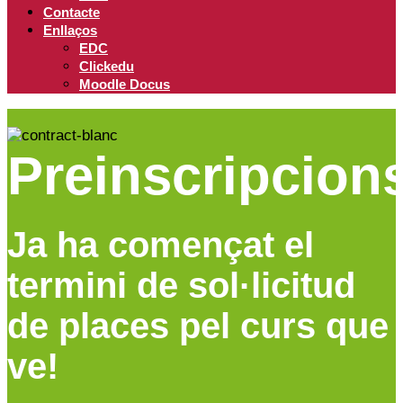
Contacte
Enllaços
EDC
Clickedu
Moodle Docus
Preinscripcion
Ja ha començat el
termini de sol·licitud
de places pel curs que
ve!