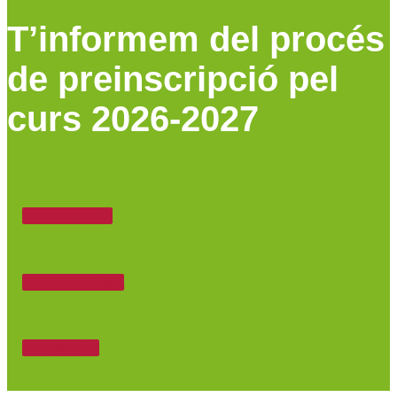
T’informem del procés
de preinscripció pel
curs 2026-2027
Vine a Infantil
Vine a Primària
Vine a ESO