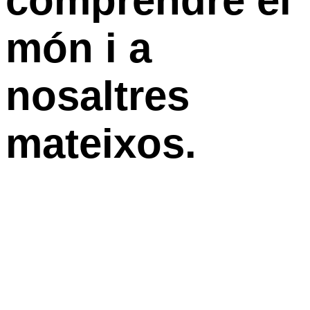
comprendre el
món i a
nosaltres
mateixos.