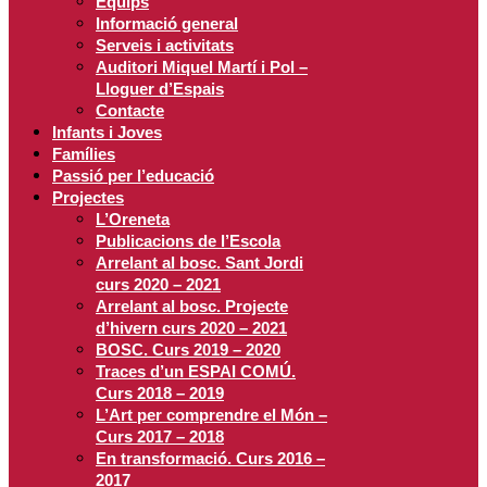
Equips
Informació general
Serveis i activitats
Auditori Miquel Martí i Pol –
Lloguer d’Espais
Contacte
Infants i Joves
Famílies
Passió per l’educació
Projectes
L’Oreneta
Publicacions de l’Escola
Arrelant al bosc. Sant Jordi
curs 2020 – 2021
Arrelant al bosc. Projecte
d’hivern curs 2020 – 2021
BOSC. Curs 2019 – 2020
Traces d’un ESPAI COMÚ.
Curs 2018 – 2019
L’Art per comprendre el Món –
Curs 2017 – 2018
En transformació. Curs 2016 –
2017