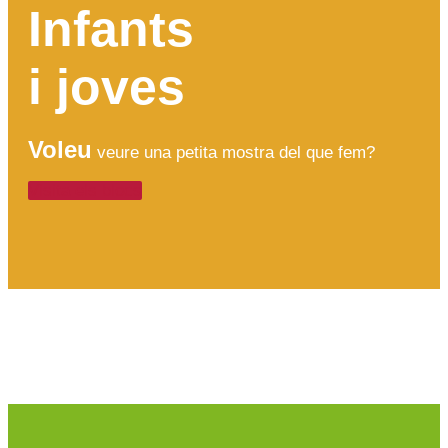
Infants
i joves
Voleu
veure una petita mostra del que fem?
Visita els blocs