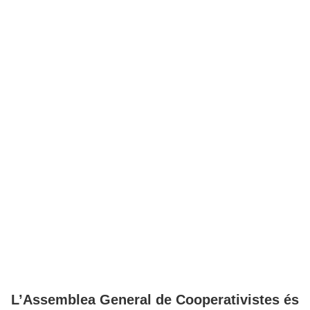
valorar el saber i on es generi un
diàleg amb el món i la cultura.
Equip de mestres de secundària
L’Assemblea General de Cooperativistes és